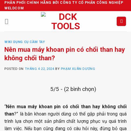
Skip
PHÂN PHỐI CHÍNH HÃNG BỞI CÔNG TY CỔ PHẨN CÔNG NGHIỆP
WELDCOM
to
content
WIKI DỤNG CỤ CẦM TAY
Nên mua máy khoan pin có chổi than hay
không chổi than?
POSTED ON
THÁNG 4 22, 2024
BY
PHẠM XUÂN DƯƠNG
5/5 - (2 bình chọn)
“
Nên mua máy khoan pin có chổi than hay không chổi
than
?” là băn khoan người dùng có thể gặp phải trong quá
trình lựa chọn một sản phẩm chất lượng phục vụ quá trình
làm việc. Nếu bạn cũng đang có câu hỏi này, đừng bỏ qua