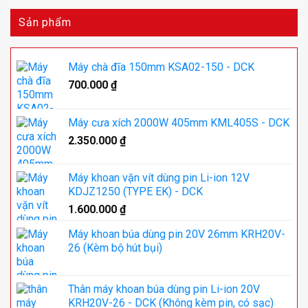
Sản phẩm
Máy chà đĩa 150mm KSA02-150 - DCK
700.000
₫
Máy cưa xích 2000W 405mm KML405S - DCK
2.350.000
₫
Máy khoan vặn vít dùng pin Li-ion 12V
KDJZ1250 (TYPE EK) - DCK
1.600.000
₫
Máy khoan búa dùng pin 20V 26mm KRH20V-
26 (Kèm bộ hút bụi)
Thân máy khoan búa dùng pin Li-ion 20V
KRH20V-26 - DCK (Không kèm pin, có sạc)