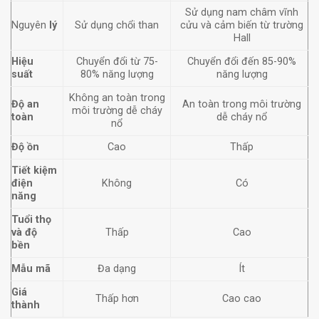
Sử dụng nam châm vĩnh
Nguyên
lý
Sử dụng chổi than
cửu và cảm biến từ trường
Hall
Hiệu
Chuyển đổi từ 75-
Chuyển đổi đến 85-90%
suất
80% năng lượng
năng lượng
Không an toàn trong
Độ an
An toàn trong môi trường
môi trường dễ cháy
toàn
dễ cháy nổ
nổ
Độ ồn
Cao
Thấp
Tiết kiệm
điện
Không
Có
năng
Tuổi thọ
và độ
Thấp
Cao
bền
Mẫu mã
Đa dạng
Ít
Giá
Thấp hơn
Cao cao
thành