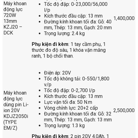
Máy khoan
Tốc độ đập: 0-23,000/56,000
động lực
l/p
720W
Kích thước đầu cặp: 13 mm
1,400,000
13mm
Đường kính khoan tối đa: Gỗ: 40
KZJ20 –
mm, Thép: 13 mm, Gạch: 20 mm
DCK
Trọng lượng: 2.4 kg
Phụ kiện đi kèm
: 1 tay cầm phụ, 1
thước đo độ sâu, 1 khóa vặn măng
ranh, 1 bộ chổi than.
Điện áp: 20V
Tốc độ không tải: 0-550/1,800
v/p
Tốc độ đập: 0-2,700 l/p
Máy khoan
Kích thước đầu cặp: 13 mm
động lực
Lực vặn tối đa: 50 N.m
dùng pin Li-
Vòng chỉnh lực: 20+2 cấp
ion 20V
2,500,000
Đường kính khoan tối đa: Gỗ: 32
KDJZ2050i
mm, Thép: 13 mm, Gạch: 13 mm
(TYPE
Trọng lượng: 1.3 kg
EM/Z)
Phụ kiện đi kèm
: 2 pin 20V 4.0Ah, 1