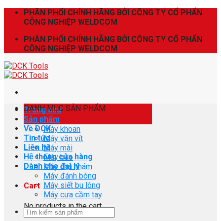
Skip
PHÂN PHỐI CHÍNH HÃNG BỞI CÔNG TY CỔ PHẨN
to
CÔNG NGHIỆP WELDCOM
content
PHÂN PHỐI CHÍNH HÃNG BỞI CÔNG TY CỔ PHẨN
CÔNG NGHIỆP WELDCOM
DANH MỤC SẢN PHẨM
Trang chủ
Sản phẩm
Về DCK
Máy khoan
Tin tức
Máy vặn vít
Liên hệ
Máy mài
Hệ thống cửa hàng
Máy bào
Dành cho đại lý
Máy chà nhám
Máy đánh bóng
Máy siết bu lông
Cart
Máy cưa cầm tay
No products in the cart.
Search
for: