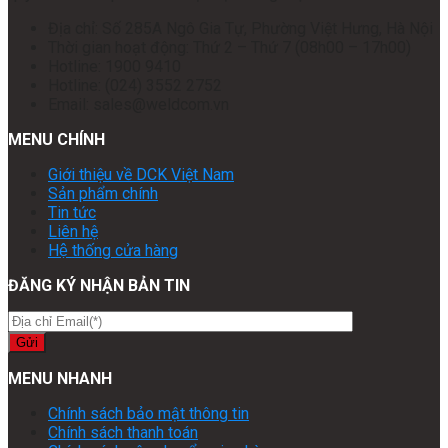
Địa chỉ: Số 285A Ngô Gia Tự, Phường Việt Hưng, Hà Nội
Thời gian hoạt động: Thứ 2 – Thứ 7 (08h00 – 17h00)
Hotline: 1900 9410
Hotline: (024) 3552 2752
Email: sales@weldcom.vn
MENU CHÍNH
Giới thiệu về DCK Việt Nam
Sản phẩm chính
Tin tức
Liên hệ
Hệ thống cửa hàng
ĐĂNG KÝ NHẬN BẢN TIN
MENU NHANH
Chính sách bảo mật thông tin
Chính sách thanh toán