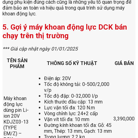
dụng phụ kiện đúng cách cũng là những yếu tố quan trọng để
đảm bảo an toàn và hiệu quả trong quá trình sử dụng máy
khoan động lực.
5. Gợi ý máy khoan động lực DCK bán
chạy trên thị trường
*** Giá cập nhật ngày 01/01/2025
TÊN SẢN
THÔNG SỐ KỸ THUẬT
GIÁ BÁN
PHẨM
Điện áp: 20V
Tốc độ không tải: 0-500/2,000
v/p
Tốc độ đập: 0-32,000 l/p
Máy khoan
Kích thước đầu cặp: 13 mm
động lực
Lực vặn tối đa: 120 N.m
dùng pin Li-
Vòng chỉnh lực: 24+2 cấp
ion 20V
3,390,000
Vặn vít tối đa: 10 mm
KDJZ03-13
Đường kính khoan tối đa: Gỗ: 45
(TYPE
mm, Thép: 13 mm, Gạch: 13 mm
EM/Z) –
Trọng lượng: 2.2 kg