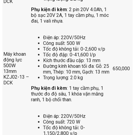
DCK
Phụ kiện đi kèm
: 2 pin 20V 4.0Ah, 1
bộ sạc 20V 2A, 1 tay cầm phụ, 1 móc
đai, 1 vali nhựa.
Điện áp: 220V/50Hz
Công suất: 500 W
Tốc độ không tải: 0-2,600 v/p
Máy khoan
Tốc độ đập: 0-41,600 l/p
động lực
Kích thước đầu cặp: 13 mm
500W
Đường kính khoan tối đa: Gỗ: 25
650,000
13mm
mm, Thép: 10 mm, Gạch: 13 mm
KZJ02-13 –
Trọng lượng: 2.0 kg
DCK
Phụ kiện đi kèm
: 1 tay cầm phụ, 1
thước đo độ sâu, 1 khóa vặn măng
ranh, 1 bộ chổi than.
Điện áp: 220V/50Hz
Công suất: 720 W
Tốc độ không tải: 0-
1,150/2,800 v/p