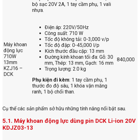
bộ sạc 20V 2A, 1 tay cầm phụ, 1 vali
nhựa.
Điện áp: 220V/50Hz
Công suất: 710 W
Tốc độ không tải: 0-3,000 v/p
Máy khoan
Tốc độ đập: 0-45,000 l/p
động lực
Kích thước đầu cặp: 13 mm
710W
Đường kính khoan tối đa: Gỗ: 30
840,000
13mm
mm, Thép: 13 mm, Gạch: 16 mm
KZJ16 –
Trọng lượng: 2.0 kg
DCK
Phụ kiện đi kèm
: 1 tay cầm phụ, 1
thước đo độ sâu, 1 khóa vặn măng
ranh, 1 bộ chổi than.
Cụ thể các sản phẩm sở hữu những tính năng nổi bật sau.
5.1. Máy khoan động lực dùng pin DCK Li-ion 20V
KDJZ03-13