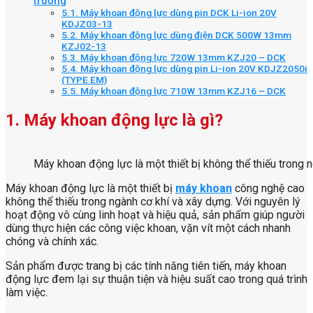
trường
5.1. Máy khoan động lực dùng pin DCK Li-ion 20V
KDJZ03-13
5.2. Máy khoan động lực dùng điện DCK 500W 13mm
KZJ02-13
5.3. Máy khoan động lực 720W 13mm KZJ20 – DCK
5.4. Máy khoan động lực dùng pin Li-ion 20V KDJZ2050i
(TYPE EM)
5.5. Máy khoan động lực 710W 13mm KZJ16 – DCK
1. Máy khoan động lực là gì?
Máy khoan động lực là một thiết bị không thể thiếu trong n
Máy khoan động lực là một thiết bị
máy khoan
công nghệ cao
không thể thiếu trong ngành cơ khí và xây dựng. Với nguyên lý
hoạt động vô cùng linh hoạt và hiệu quả, sản phẩm giúp người
dùng thực hiện các công việc khoan, vặn vít một cách nhanh
chóng và chính xác.
Sản phẩm được trang bị các tính năng tiên tiến, máy khoan
động lực đem lại sự thuận tiện và hiệu suất cao trong quá trình
làm việc.