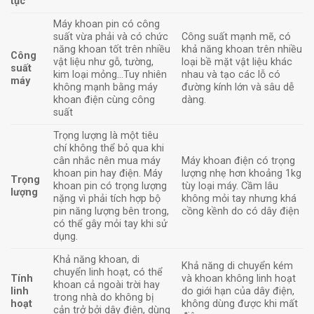
tục
Máy khoan pin có công
suất vừa phải và có chức
Công suất mạnh mẽ, có
năng khoan tốt trên nhiều
khả năng khoan trên nhiều
Công
vật liệu như gỗ, tường,
loại bề mặt vật liệu khác
suất
kim loại mỏng…Tuy nhiên
nhau và tạo các lỗ có
máy
không mạnh bằng máy
đường kính lớn và sâu dễ
khoan điện cùng công
dàng.
suất
Trọng lượng là một tiêu
chí không thể bỏ qua khi
cân nhắc nên mua máy
Máy khoan điện có trọng
khoan pin hay điện. Máy
lượng nhẹ hơn khoảng 1kg
Trọng
khoan pin
có trọng lượng
tùy loại máy. Cầm lâu
lượng
nặng vì phải tích hợp bộ
không mỏi tay nhưng khá
pin năng lượng bên trong,
cồng kềnh do có dây điện
có thể gây mỏi tay khi sử
dụng.
Khả năng khoan, di
Khả năng di chuyển kém
chuyển linh hoạt, có thể
Tính
và khoan không linh hoạt
khoan cả ngoài trời hay
linh
do giới hạn của dây điện,
trong nhà do không bị
hoạt
không dùng được khi mất
cản trở bởi dây điện, dùng