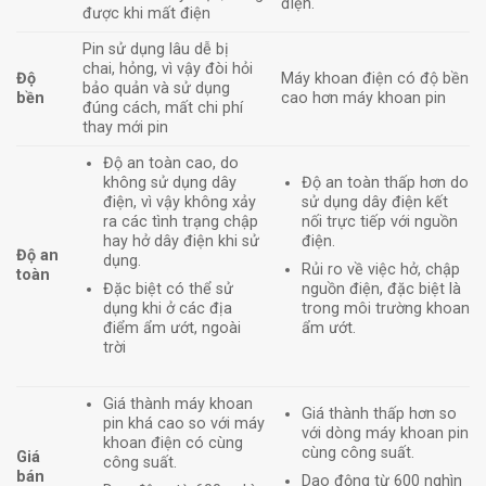
điện.
được khi mất điện
Pin sử dụng lâu dễ bị
chai, hỏng, vì vậy đòi hỏi
Độ
Máy khoan điện có độ bền
bảo quản và sử dụng
bền
cao hơn máy khoan pin
đúng cách, mất chi phí
thay mới pin
Độ an toàn cao, do
không sử dụng dây
Độ an toàn thấp hơn do
điện, vì vậy không xảy
sử dụng dây điện kết
ra các tình trạng chập
nối trực tiếp với nguồn
hay hở dây điện khi sử
điện.
Độ an
dụng.
Rủi ro về việc hở, chập
toàn
Đặc biệt có thể sử
nguồn điện, đặc biệt là
dụng khi ở các địa
trong môi trường khoan
điểm ẩm ướt, ngoài
ẩm ướt.
trời
Giá thành máy khoan
Giá thành thấp hơn so
pin khá cao so với máy
với dòng máy khoan pin
khoan điện có cùng
cùng công suất.
Giá
công suất.
bán
Dao động từ 600 nghìn