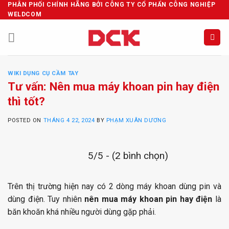
Skip
PHÂN PHỐI CHÍNH HÃNG BỞI CÔNG TY CỔ PHẨN CÔNG NGHIỆP
WELDCOM
to
content
WIKI DỤNG CỤ CẦM TAY
Tư vấn: Nên mua máy khoan pin hay điện
thì tốt?
POSTED ON
THÁNG 4 22, 2024
BY
PHẠM XUÂN DƯƠNG
5/5 - (2 bình chọn)
Trên thị trường hiện nay có 2 dòng máy khoan dùng pin và
dùng điện. Tuy nhiên
nên mua máy khoan pin hay điện
là
băn khoăn khá nhiều người dùng gặp phải.