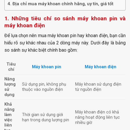
4. Địa chỉ mua máy khoan chính hãng, uy tín, giá tốt
1. Những tiêu chí so sánh máy khoan pin và
máy khoan điện
Để lựa chọn nên mua máy khoan pin hay khoan điện, bạn cần
hiểu rõ sự khác nhau của 2 dòng máy này. Dưới đây là bảng
so sánh sự khác biệt chính bao gồm:
Tiêu
Máy khoan pin
Máy khoan điện
chí
Năng
lượng
Sử dụng pin, không phụ
Máy khoan sử dụng điện
sử
thuộc vào nguồn điện
từ nguồn điện
dụng
Khả
năng
Máy khoan điện có khả
làm
Thời gian sử dụng giới
năng hoạt động liên tục
việc
hạn trong dung lượng pin
nhiều giờ
liên