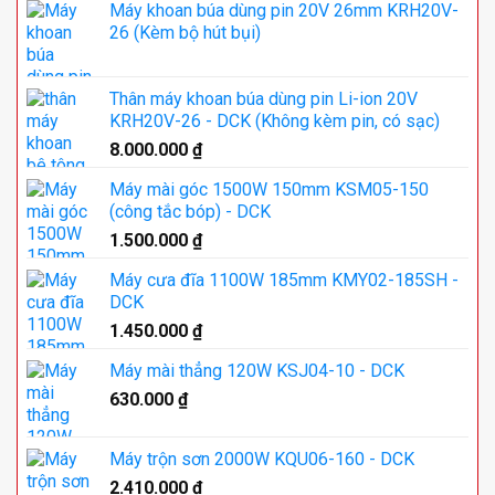
Máy khoan búa dùng pin 20V 26mm KRH20V-
26 (Kèm bộ hút bụi)
Thân máy khoan búa dùng pin Li-ion 20V
KRH20V-26 - DCK (Không kèm pin, có sạc)
8.000.000
₫
Máy mài góc 1500W 150mm KSM05-150
(công tắc bóp) - DCK
1.500.000
₫
Máy cưa đĩa 1100W 185mm KMY02-185SH -
DCK
1.450.000
₫
Máy mài thẳng 120W KSJ04-10 - DCK
630.000
₫
Máy trộn sơn 2000W KQU06-160 - DCK
2.410.000
₫