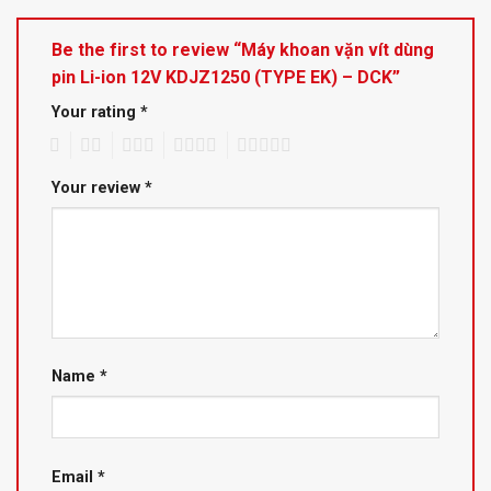
Be the first to review “Máy khoan vặn vít dùng
pin Li-ion 12V KDJZ1250 (TYPE EK) – DCK”
Your rating
*
1
2
3
4
5
Your review
*
Name
*
Email
*