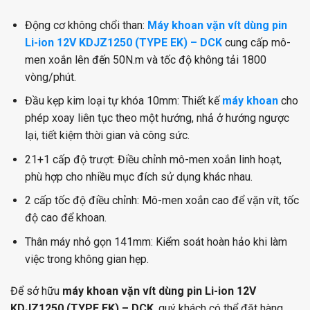
Động cơ không chổi than:
Máy khoan vặn vít dùng pin
Li-ion 12V KDJZ1250 (TYPE EK) – DCK
cung cấp mô-
men xoắn lên đến 50N.m và tốc độ không tải 1800
vòng/phút.
Đầu kẹp kim loại tự khóa 10mm: Thiết kế
máy khoan
cho
phép xoay liên tục theo một hướng, nhả ở hướng ngược
lại, tiết kiệm thời gian và công sức.
21+1 cấp độ trượt: Điều chỉnh mô-men xoắn linh hoạt,
phù hợp cho nhiều mục đích sử dụng khác nhau.
2 cấp tốc độ điều chỉnh: Mô-men xoắn cao để vặn vít, tốc
độ cao để khoan.
Thân máy nhỏ gọn 141mm: Kiểm soát hoàn hảo khi làm
việc trong không gian hẹp.
Để sở hữu
máy khoan vặn vít dùng pin Li-ion 12V
KDJZ1250 (TYPE EK) – DCK
, quý khách có thể đặt hàng