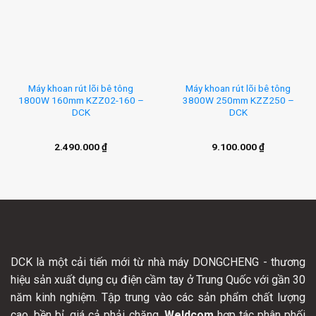
Máy khoan rút lõi bê tông
Máy khoan rút lõi bê tông
1800W 160mm KZZ02-160 –
3800W 250mm KZZ250 –
DCK
DCK
2.490.000
₫
9.100.000
₫
DCK là một cải tiến mới từ nhà máy DONGCHENG - thương
hiệu sản xuất dụng cụ điện cầm tay ở Trung Quốc với gần 30
năm kinh nghiệm. Tập trung vào các sản phẩm chất lượng
cao, bền bỉ, giá cả phải chăng.
Weldcom
hợp tác phân phối