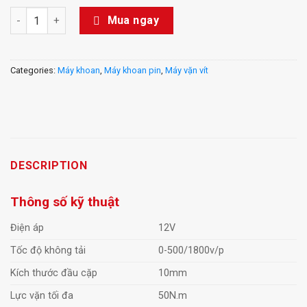
Máy khoan vặn vít dùng pin Li-ion 12V KDJZ1250 (TYPE EK) - D
Mua ngay
Categories:
Máy khoan
,
Máy khoan pin
,
Máy vặn vít
DESCRIPTION
Thông số kỹ thuật
Điện áp
12V
Tốc độ không tải
0-500/1800v/p
Kích thước đầu cặp
10mm
Lực vặn tối đa
50N.m