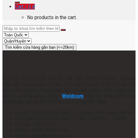
Cart /
0
₫
No products in the cart.
Tìm kiếm cửa hàng gần bạn (<=20km)
DCK là một cải tiến mới từ nhà máy DONGCHENG - thương
hiệu sản xuất dụng cụ điện cầm tay ở Trung Quốc với gần 30
năm kinh nghiệm. Tập trung vào các sản phẩm chất lượng cao,
bền bỉ, giá cả phải chăng.
Weldcom
hợp tác phân phối độc
quyền các sản phẩm DCK tại thị trường Việt Nam
Địa chỉ: Số 285A Ngô Gia Tự, Phường Việt Hưng, Hà Nội
Thời gian hoạt động: Thứ 2 – Thứ 7 (08h00 – 17h00)
Hotline: 1900 9410
Hotline: (024) 3552 2752
Email: sales@weldcom.vn