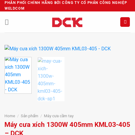
Skip
PHÂN PHỐI CHÍNH HÃNG BỞI CÔNG TY CỔ PHẨN CÔNG NGHIỆP
WELDCOM
to
content
Home
/
Sản phẩm
/
Máy cưa cầm tay
Máy cưa xích 1300W 405mm KML03-405
– DCK