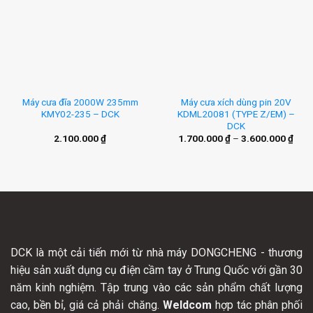
Máy cưa đĩa 2000W 235mm
Máy cưa xích dùng pin 20V
KMY02-235 – DCK
KDML20081 (TYPE Z/EM) –
DCK
2.100.000
₫
1.700.000
₫
–
3.600.000
₫
DCK là một cải tiến mới từ nhà máy DONGCHENG - thương
hiệu sản xuất dụng cụ điện cầm tay ở Trung Quốc với gần 30
năm kinh nghiệm. Tập trung vào các sản phẩm chất lượng
cao, bền bỉ, giá cả phải chăng.
Weldcom
hợp tác phân phối