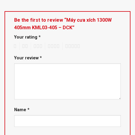
Be the first to review “Máy cưa xích 1300W
405mm KML03-405 – DCK”
Your rating
*
1
2
3
4
5
Your review
*
Name
*