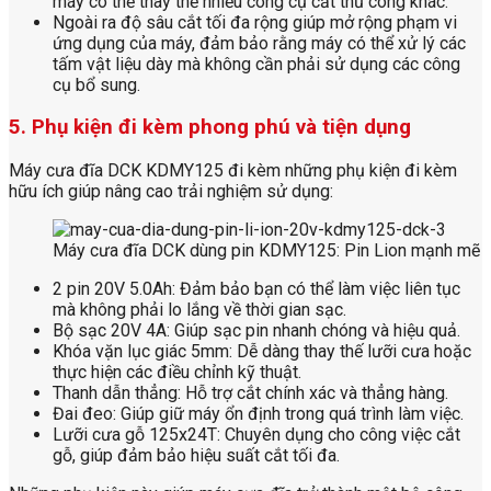
máy có thể thay thế nhiều công cụ cắt thủ công khác.
Ngoài ra độ sâu cắt tối đa rộng giúp mở rộng phạm vi
ứng dụng của máy, đảm bảo rằng máy có thể xử lý các
tấm vật liệu dày mà không cần phải sử dụng các công
cụ bổ sung.
5. Phụ kiện đi kèm phong phú và tiện dụng
Máy cưa đĩa DCK KDMY125 đi kèm những phụ kiện đi kèm
hữu ích giúp nâng cao trải nghiệm sử dụng:
Máy cưa đĩa DCK dùng pin KDMY125: Pin Lion mạnh mẽ
2 pin 20V 5.0Ah: Đảm bảo bạn có thể làm việc liên tục
mà không phải lo lắng về thời gian sạc.
Bộ sạc 20V 4A: Giúp sạc pin nhanh chóng và hiệu quả.
Khóa vặn lục giác 5mm: Dễ dàng thay thế lưỡi cưa hoặc
thực hiện các điều chỉnh kỹ thuật.
Thanh dẫn thẳng: Hỗ trợ cắt chính xác và thẳng hàng.
Đai đeo: Giúp giữ máy ổn định trong quá trình làm việc.
Lưỡi cưa gỗ 125x24T: Chuyên dụng cho công việc cắt
gỗ, giúp đảm bảo hiệu suất cắt tối đa.