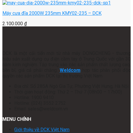
Máy cưa đĩa 2000W 235mm KMY02-235 – DCK
2.100.000
₫
DCK là một cải tiến mới từ nhà máy DONGCHENG - thương
hiệu sản xuất dụng cụ điện cầm tay ở Trung Quốc với gần 30
năm kinh nghiệm. Tập trung vào các sản phẩm chất lượng cao,
bền bỉ, giá cả phải chăng.
Weldcom
hợp tác phân phối độc
quyền các sản phẩm DCK tại thị trường Việt Nam
Địa chỉ: Số 285A Ngô Gia Tự, Phường Việt Hưng, Hà Nội
Thời gian hoạt động: Thứ 2 – Thứ 7 (08h00 – 17h00)
Hotline: 1900 9410
Hotline: (024) 3552 2752
Email: sales@weldcom.vn
MENU CHÍNH
Giới thiệu về DCK Việt Nam