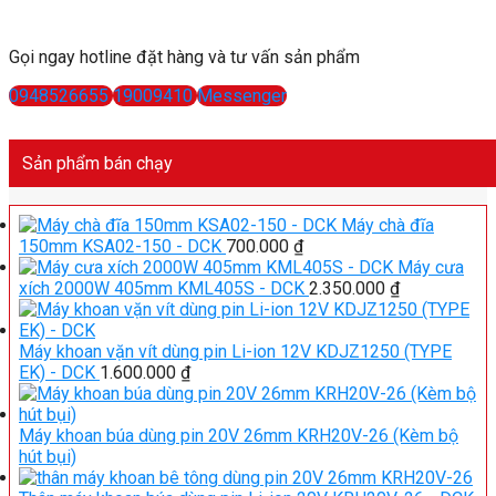
Gọi ngay hotline đặt hàng và tư vấn sản phẩm
0948526655
19009410
Messenger
Sản phẩm bán chạy
Máy chà đĩa
150mm KSA02-150 - DCK
700.000
₫
Máy cưa
xích 2000W 405mm KML405S - DCK
2.350.000
₫
Máy khoan vặn vít dùng pin Li-ion 12V KDJZ1250 (TYPE
EK) - DCK
1.600.000
₫
Máy khoan búa dùng pin 20V 26mm KRH20V-26 (Kèm bộ
hút bụi)