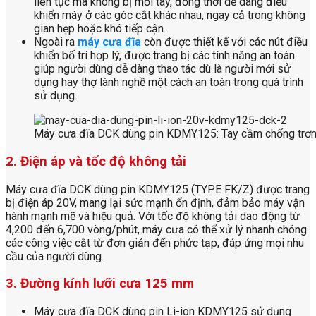
liên tục mà không bị mỏi tay, đồng thời dễ dàng điều
khiển máy ở các góc cắt khác nhau, ngay cả trong không
gian hẹp hoặc khó tiếp cận.
Ngoài ra
máy cưa đĩa
còn được thiết kế với các nút điều
khiển bố trí hợp lý, được trang bị các tính năng an toàn
giúp người dùng dễ dàng thao tác dù là người mới sử
dụng hay thợ lành nghề một cách an toàn trong quá trình
sử dụng.
Máy cưa đĩa DCK dùng pin KDMY125: Tay cầm chống trơn
2. Điện áp và tốc độ không tải
Máy cưa đĩa DCK dùng pin KDMY125 (TYPE FK/Z) được trang
bị điện áp 20V, mang lại sức mạnh ổn định, đảm bảo máy vận
hành mạnh mẽ và hiệu quả. Với tốc độ không tải dao động từ
4,200 đến 6,700 vòng/phút, máy cưa có thể xử lý nhanh chóng
các công việc cắt từ đơn giản đến phức tạp, đáp ứng mọi nhu
cầu của người dùng.
3. Đường kính lưỡi cưa 125 mm
Máy cưa đĩa DCK dùng pin Li-ion KDMY125 sử dụng