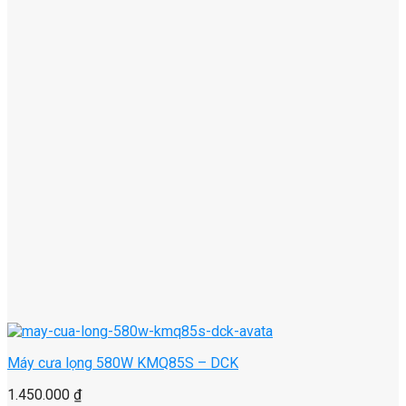
Máy cưa lọng 580W KMQ85S – DCK
1.450.000
₫