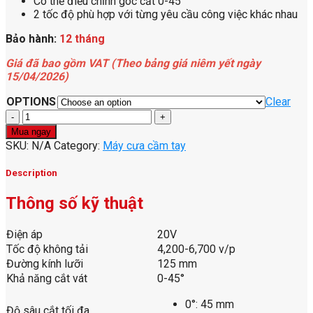
Có thể điều chỉnh góc cắt 0-45°
2 tốc độ phù hợp với từng yêu cầu công việc khác nhau
Bảo hành:
12 tháng
Giá đã bao gồm VAT (Theo bảng giá niêm yết ngày
15/04/2026)
OPTIONS
Clear
Máy
cưa
Mua ngay
đĩa
SKU:
N/A
Category:
Máy cưa cầm tay
dùng
pin
Description
Li-
ion
Thông số kỹ thuật
20V
KDMY125
Điện áp
20V
(TYPE
FK/Z)
Tốc độ không tải
4,200-6,700 v/p
- DCK
Đường kính lưỡi
125 mm
quantity
Khả năng cắt vát
0-45°
0°: 45 mm
Độ sâu cắt tối đa