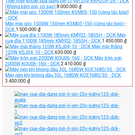
Thân máy khoan búa dùng pin Li-ion 20V KRH20V-26 - DCK
(Không kèm pin, có sạc)
8.000.000
₫
Máy mài góc 1500W 150mm KSM05-150 (công tắc bóp) -
DCK
1.500.000
₫
Máy
cưa đĩa 1100W 185mm KMY02-185SH - DCK
1.450.000
₫
Máy mài thẳng
120W KSJ04-10 - DCK
630.000
₫
Máy trộn sơn
2000W KQU06-160 - DCK
2.410.000
₫
Máy nén khí không dầu 30L 1680W KQE1680/30 - DCK
3.400.000
₫