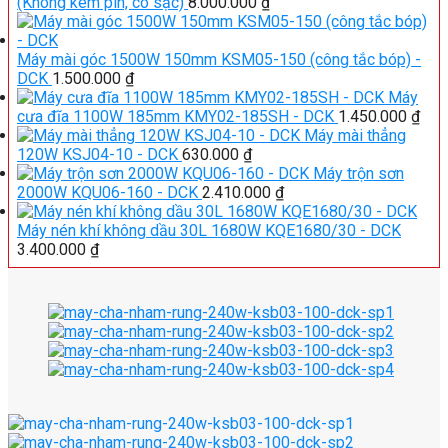
(Không kèm pin, có sạc)
8.000.000
₫
Máy mài góc 1500W 150mm KSM05-150 (công tắc bóp) -
DCK
1.500.000
₫
Máy
cưa đĩa 1100W 185mm KMY02-185SH - DCK
1.450.000
₫
Máy mài thẳng
120W KSJ04-10 - DCK
630.000
₫
Máy trộn sơn
2000W KQU06-160 - DCK
2.410.000
₫
Máy nén khí không dầu 30L 1680W KQE1680/30 - DCK
3.400.000
₫