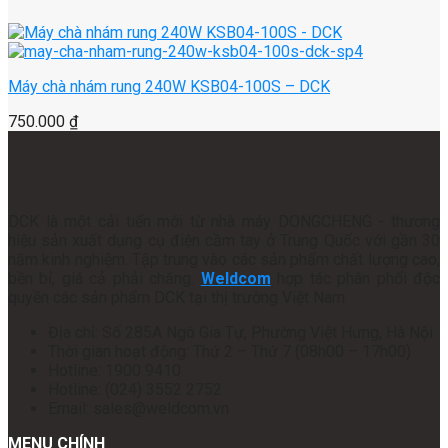
Máy chà nhám rung 240W KSB04-100S – DCK
750.000
₫
DCK là một cải tiến mới từ nhà máy DONGCHENG - thương
hiệu sản xuất dụng cụ điện cầm tay ở Trung Quốc với gần 30
năm kinh nghiệm. Tập trung vào các sản phẩm chất lượng cao,
bền bỉ, giá cả phải chăng.
Weldcom
hợp tác phân phối độc
quyền các sản phẩm DCK tại thị trường Việt Nam
Địa chỉ: Số 285A Ngô Gia Tự, Phường Việt Hưng, Hà Nội
Thời gian hoạt động: Thứ 2 – Thứ 7 (08h00 – 17h00)
Hotline: 1900 9410
Hotline: (024) 3552 2752
Email: sales@weldcom.vn
MENU CHÍNH