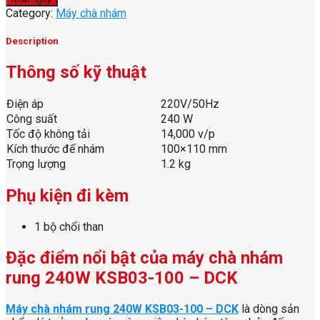
nhám
Category:
Máy chà nhám
rung
240W
Description
KSB03-
100
Thông số kỹ thuật
-
DCK
Điện áp
220V/50Hz
quantity
Công suất
240 W
Tốc độ không tải
14,000 v/p
Kích thước đế nhám
100×110 mm
Trọng lượng
1.2 kg
Phụ kiện đi kèm
1 bộ chổi than
Đặc điểm nổi bật của máy chà nhám
rung 240W KSB03-100 – DCK
Máy chà nhám rung 240W KSB03-100 – DCK
là dòng sản