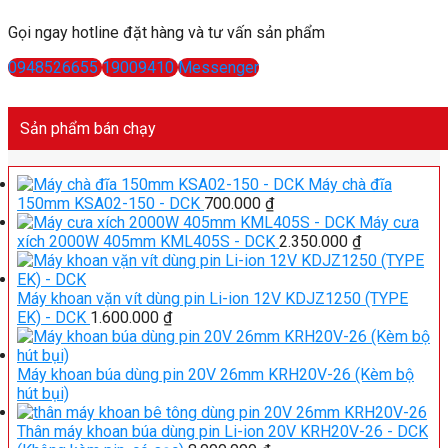
Gọi ngay hotline đặt hàng và tư vấn sản phẩm
0948526655
19009410
Messenger
Sản phẩm bán chạy
Máy chà đĩa
150mm KSA02-150 - DCK
700.000
₫
Máy cưa
xích 2000W 405mm KML405S - DCK
2.350.000
₫
Máy khoan vặn vít dùng pin Li-ion 12V KDJZ1250 (TYPE
EK) - DCK
1.600.000
₫
Máy khoan búa dùng pin 20V 26mm KRH20V-26 (Kèm bộ
hút bụi)
Thân máy khoan búa dùng pin Li-ion 20V KRH20V-26 - DCK