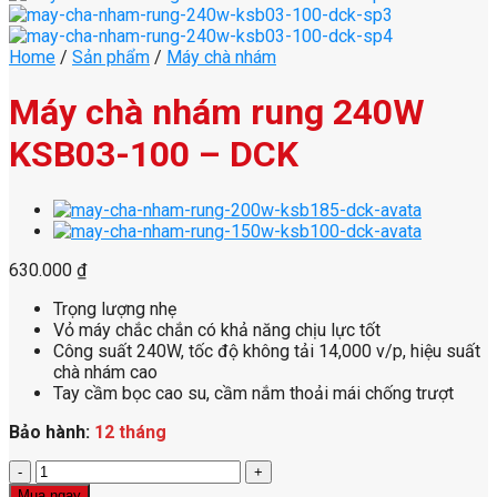
Home
/
Sản phẩm
/
Máy chà nhám
Máy chà nhám rung 240W
KSB03-100 – DCK
630.000
₫
Trọng lượng nhẹ
Vỏ máy chắc chắn có khả năng chịu lực tốt
Công suất 240W, tốc độ không tải 14,000 v/p, hiệu suất
chà nhám cao
Tay cầm bọc cao su, cầm nắm thoải mái chống trượt
Bảo hành:
12 tháng
Máy
chà
Mua ngay