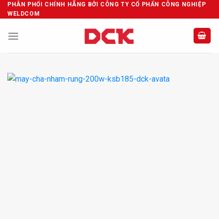
Skip
PHÂN PHỐI CHÍNH HÃNG BỞI CÔNG TY CỔ PHẨN CÔNG NGHIỆP
WELDCOM
to
content