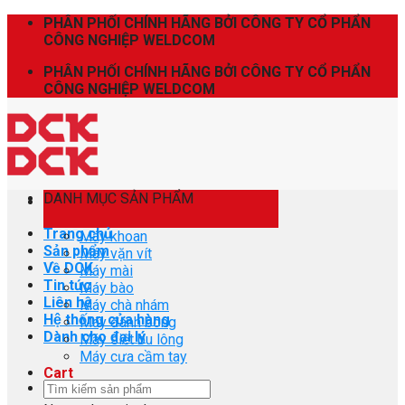
Skip
PHÂN PHỐI CHÍNH HÃNG BỞI CÔNG TY CỔ PHẨN
to
CÔNG NGHIỆP WELDCOM
content
PHÂN PHỐI CHÍNH HÃNG BỞI CÔNG TY CỔ PHẨN
CÔNG NGHIỆP WELDCOM
DANH MỤC SẢN PHẨM
Trang chủ
Máy khoan
Sản phẩm
Máy vặn vít
Về DCK
Máy mài
Tin tức
Máy bào
Liên hệ
Máy chà nhám
Hệ thống cửa hàng
Máy đánh bóng
Dành cho đại lý
Máy siết bu lông
Máy cưa cầm tay
Cart
Search
for: