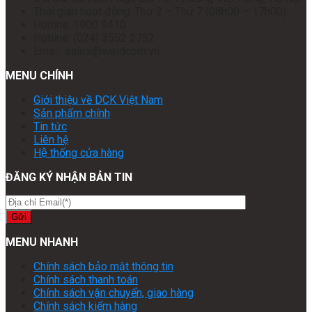
Thời gian hoạt động: Thứ 2 – Thứ 7 (08h00 – 17h00)
Hotline: 1900 9410
Hotline: (024) 3552 2752
Email: sales@weldcom.vn
MENU CHÍNH
Giới thiệu về DCK Việt Nam
Sản phẩm chính
Tin tức
Liên hệ
Hệ thống cửa hàng
ĐĂNG KÝ NHẬN BẢN TIN
MENU NHANH
Chính sách bảo mật thông tin
Chính sách thanh toán
Chính sách vận chuyển, giao hàng
Chính sách kiểm hàng