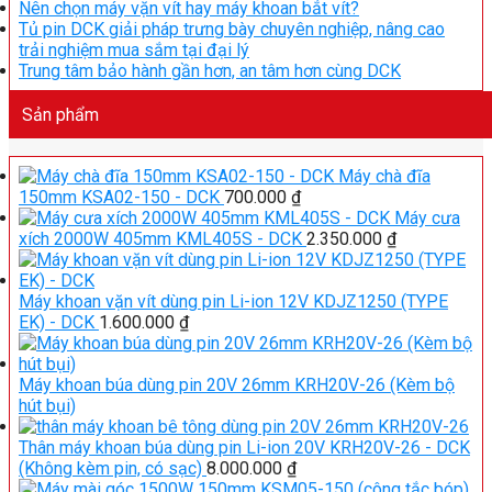
Nên chọn máy vặn vít hay máy khoan bắt vít?
Tủ pin DCK giải pháp trưng bày chuyên nghiệp, nâng cao
trải nghiệm mua sắm tại đại lý
Trung tâm bảo hành gần hơn, an tâm hơn cùng DCK
Sản phẩm
Máy chà đĩa
150mm KSA02-150 - DCK
700.000
₫
Máy cưa
xích 2000W 405mm KML405S - DCK
2.350.000
₫
Máy khoan vặn vít dùng pin Li-ion 12V KDJZ1250 (TYPE
EK) - DCK
1.600.000
₫
Máy khoan búa dùng pin 20V 26mm KRH20V-26 (Kèm bộ
hút bụi)
Thân máy khoan búa dùng pin Li-ion 20V KRH20V-26 - DCK
(Không kèm pin, có sạc)
8.000.000
₫