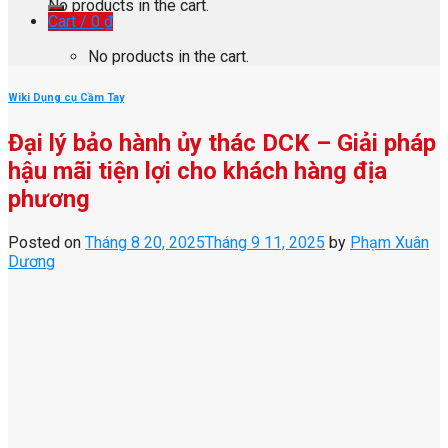
No products in the cart.
Cart /
0
₫
No products in the cart.
Wiki Dụng cụ Cầm Tay
Đại lý bảo hành ủy thác DCK – Giải pháp
hậu mãi tiện lợi cho khách hàng địa
phương
Posted on
Tháng 8 20, 2025
Tháng 9 11, 2025
by
Phạm Xuân
Dương