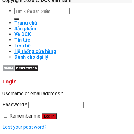
Copyright 2026 ©
DCK Việt Nam
Search
for:
Trang chủ
Sản phẩm
Về DCK
Tin tức
Liên hệ
Hệ thống cửa hàng
Dành cho đại lý
Login
Username or email address
*
Password
*
Remember me
Log in
Lost your password?