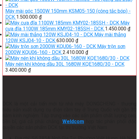
Máy mài góc 1500W 150mm KSM05-150 (công tắc bóp) -
DCK
1.500.000
₫
Máy
cưa đĩa 1100W 185mm KMY02-185SH - DCK
1.450.000
₫
Máy mài thẳng
120W KSJ04-10 - DCK
630.000
₫
Máy trộn sơn
2000W KQU06-160 - DCK
2.410.000
₫
Máy nén khí không dầu 30L 1680W KQE1680/30 - DCK
3.400.000
₫
DCK là một cải tiến mới từ nhà máy DONGCHENG - thương
hiệu sản xuất dụng cụ điện cầm tay ở Trung Quốc với gần 30
năm kinh nghiệm. Tập trung vào các sản phẩm chất lượng cao,
bền bỉ, giá cả phải chăng.
Weldcom
hợp tác phân phối độc
quyền các sản phẩm DCK tại thị trường Việt Nam
Địa chỉ: Số 285A Ngô Gia Tự, Phường Việt Hưng, Hà Nội