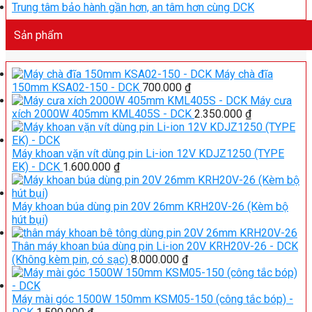
Trung tâm bảo hành gần hơn, an tâm hơn cùng DCK
Sản phẩm
Máy chà đĩa
150mm KSA02-150 - DCK
700.000
₫
Máy cưa
xích 2000W 405mm KML405S - DCK
2.350.000
₫
Máy khoan vặn vít dùng pin Li-ion 12V KDJZ1250 (TYPE
EK) - DCK
1.600.000
₫
Máy khoan búa dùng pin 20V 26mm KRH20V-26 (Kèm bộ
hút bụi)
Thân máy khoan búa dùng pin Li-ion 20V KRH20V-26 - DCK
(Không kèm pin, có sạc)
8.000.000
₫
Máy mài góc 1500W 150mm KSM05-150 (công tắc bóp) -