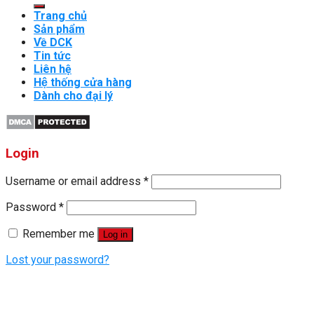
for:
Trang chủ
Sản phẩm
Về DCK
Tin tức
Liên hệ
Hệ thống cửa hàng
Dành cho đại lý
Login
Username or email address
*
Password
*
Remember me
Log in
Lost your password?