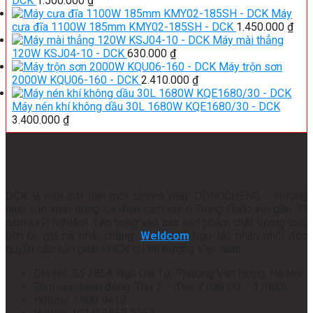
DCK
1.500.000
₫
Máy
cưa đĩa 1100W 185mm KMY02-185SH - DCK
1.450.000
₫
Máy mài thẳng
120W KSJ04-10 - DCK
630.000
₫
Máy trộn sơn
2000W KQU06-160 - DCK
2.410.000
₫
Máy nén khí không dầu 30L 1680W KQE1680/30 - DCK
3.400.000
₫
DCK là một cải tiến mới từ nhà máy DONGCHENG - thương
hiệu sản xuất dụng cụ điện cầm tay ở Trung Quốc với gần 30
năm kinh nghiệm. Tập trung vào các sản phẩm chất lượng cao,
bền bỉ, giá cả phải chăng.
Weldcom
hợp tác phân phối độc
quyền các sản phẩm DCK tại thị trường Việt Nam
Địa chỉ: Số 285A Ngô Gia Tự, Phường Việt Hưng, Hà Nội
Thời gian hoạt động: Thứ 2 – Thứ 7 (08h00 – 17h00)
Hotline: 1900 9410