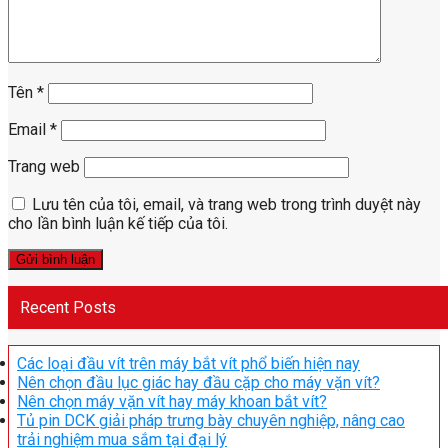
Tên
*
Email
*
Trang web
Lưu tên của tôi, email, và trang web trong trình duyệt này
cho lần bình luận kế tiếp của tôi.
Recent Posts
Các loại đầu vít trên máy bắt vít phổ biến hiện nay
Nên chọn đầu lục giác hay đầu cặp cho máy vặn vít?
Nên chọn máy vặn vít hay máy khoan bắt vít?
Tủ pin DCK giải pháp trưng bày chuyên nghiệp, nâng cao
trải nghiệm mua sắm tại đại lý