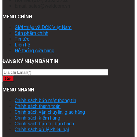
Hotline: (024) 3552 2752
Email: sales@weldcom.vn
MENU CHÍNH
Giới thiệu về DCK Việt Nam
Sản phẩm chính
Tin tức
Liên hệ
Hệ thống cửa hàng
ĐĂNG KÝ NHẬN BẢN TIN
MENU NHANH
Chính sách bảo mật thông tin
Chính sách thanh toán
Chính sách vận chuyển, giao hàng
Chính sách kiểm hàng
Chính sách bảo trì, bảo hành
Chính sách xử lý khiếu nại