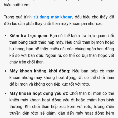
hiệu suất kém.
Trong quá trình
sử dụng máy khoan
, dấu hiệu cho thấy đã
đến lúc cần phải thay chổi than máy khoan pin như sau:
Kiểm tra trực quan:
Bạn có thể kiểm tra trực quan chổi
than bằng cách tháo nắp máy. Nếu chổi than bị mòn hoặc
hư hỏng, bạn sẽ thấy chiều dài của chúng ngắn hơn đáng
kể so với ban đầu. Ngoài ra, có thể có bụi than hoặc vết
cháy trên chổi than.
Máy khoan không khởi động:
Nếu bạn bóp cò máy
khoan nhưng máy không hoạt động, rất có thể chổi than
đã bị mòn và không còn tiếp xúc tốt với rôto.
Máy khoan hoạt động yếu ớt:
Chổi than bị mòn có thể
khiến máy khoan hoạt động yếu ớt hoặc chậm hơn bình
thường. Khi chổi than tiếp xúc kém với rôto, lượng điện
truyền đến rôto sẽ giảm, dẫn đến máy hoạt động kém