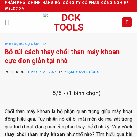
Skip
PHÂN PHỐI CHÍNH HÃNG BỞI CÔNG TY CỔ PHẨN CÔNG NGHIỆP
WELDCOM
to
content
WIKI DỤNG CỤ CẦM TAY
Bỏ túi cách thay chổi than máy khoan
cực đơn giản tại nhà
POSTED ON
THÁNG 4 24, 2024
BY
PHẠM XUÂN DƯƠNG
5/5 - (1 bình chọn)
Chổi than máy khoan là bộ phận quan trọng giúp máy hoạt
động hiệu quả. Tuy nhiên nó dễ bị mài mòn do ma sát trong
quá trình hoạt động nên cần phải thay thế định kỳ. Vậy
cách
thay chổi than máy khoan
như thế nào? Tìm hiểu qua bài