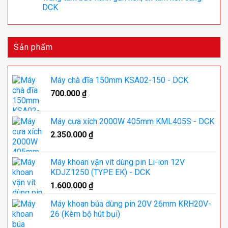
DCK
Sản phẩm
Máy chà đĩa 150mm KSA02-150 - DCK
700.000
₫
Máy cưa xích 2000W 405mm KML405S - DCK
2.350.000
₫
Máy khoan vặn vít dùng pin Li-ion 12V
KDJZ1250 (TYPE EK) - DCK
1.600.000
₫
Máy khoan búa dùng pin 20V 26mm KRH20V-
26 (Kèm bộ hút bụi)