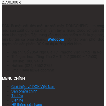
2.730.000
₫
DCK là một cải tiến mới từ nhà máy DONGCHENG - thương
hiệu sản xuất dụng cụ điện cầm tay ở Trung Quốc với gần 30
năm kinh nghiệm. Tập trung vào các sản phẩm chất lượng cao,
bền bỉ, giá cả phải chăng.
Weldcom
hợp tác phân phối độc
quyền các sản phẩm DCK tại thị trường Việt Nam
Địa chỉ: Số 285A Ngô Gia Tự, Phường Việt Hưng, Hà Nội
Thời gian hoạt động: Thứ 2 – Thứ 7 (08h00 – 17h00)
Hotline: 1900 9410
Hotline: (024) 3552 2752
Email: sales@weldcom.vn
MENU CHÍNH
Giới thiệu về DCK Việt Nam
Sản phẩm chính
Tin tức
Liên hệ
Hệ thống cửa hàng