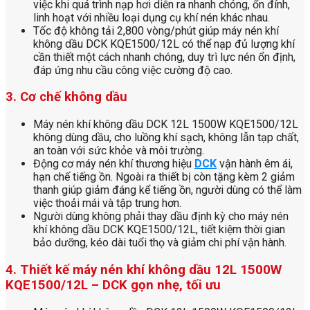
việc khi quá trình nạp hơi diễn ra nhanh chóng, ổn đính,
linh hoạt với nhiều loại dụng cụ khí nén khác nhau.
Tốc độ không tải 2,800 vòng/phút giúp máy nén khí
không dầu DCK KQE1500/12L có thể nạp đủ lượng khí
cần thiết một cách nhanh chóng, duy trì lực nén ổn định,
đáp ứng nhu cầu công việc cường độ cao.
3. Cơ chế không dầu
Máy nén khí không dầu DCK 12L 1500W KQE1500/12L
không dùng dầu, cho luồng khí sạch, không lẫn tạp chất,
an toàn với sức khỏe và môi trường.
Động cơ máy nén khí thương hiệu
DCK
vận hành êm ái,
hạn chế tiếng ồn. Ngoài ra thiết bị còn tặng kèm 2 giảm
thanh giúp giảm đáng kể tiếng ồn, người dùng có thể làm
việc thoải mái và tập trung hơn.
Người dùng không phải thay dầu định kỳ cho máy nén
khí không dầu DCK KQE1500/12L, tiết kiệm thời gian
bảo dưỡng, kéo dài tuổi thọ và giảm chi phí vận hành.
4. Thiết kế máy nén khí không dầu 12L 1500W
KQE1500/12L – DCK gọn nhẹ, tối ưu