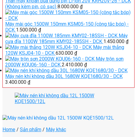
Thân máy khoan búa dùng pin Li-ion 20V KRH20V-26 - DCK
(Không kèm pin, có sạc)
8.000.000
₫
Máy mài góc 1500W 150mm KSM05-150 (công tắc bóp) -
DCK
1.500.000
₫
Máy
cưa đĩa 1100W 185mm KMY02-185SH - DCK
1.450.000
₫
Máy mài thẳng
120W KSJ04-10 - DCK
630.000
₫
Máy trộn sơn
2000W KQU06-160 - DCK
2.410.000
₫
Máy nén khí không dầu 30L 1680W KQE1680/30 - DCK
3.400.000
₫
Home
/
Sản phẩm
/
Máy khác