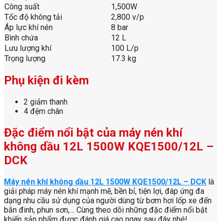
Công suất
1,500W
Tốc độ không tải
2,800 v/p
Áp lực khí nén
8 bar
Bình chứa
12 L
Lưu lượng khí
100 L/p
Trọng lượng
17.3 kg
Phụ kiện đi kèm
2 giảm thanh
4 đệm chân
Đặc điểm nổi bật của máy nén khí
không dầu 12L 1500W KQE1500/12L –
DCK
Máy nén khí không dầu 12L 1500W KQE1500/12L – DCK
là
giải pháp máy nén khí mạnh mẽ, bền bỉ, tiện lợi, đáp ứng đa
dạng nhu cầu sử dụng của người dùng từ bơm hơi lốp xe đến
bắn đinh, phun sơn,… Cùng theo dõi những đặc điểm nổi bật
khiến sản phẩm được đánh giá cao ngay sau đây nhé!