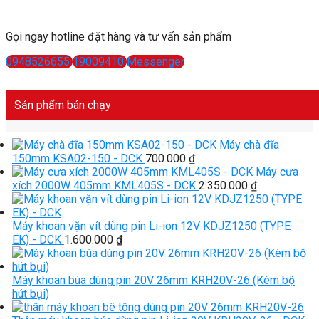
Gọi ngay hotline đặt hàng và tư vấn sản phẩm
0948526655
19009410
Messenger
Sản phẩm bán chạy
Máy chà đĩa
150mm KSA02-150 - DCK
700.000
₫
Máy cưa
xích 2000W 405mm KML405S - DCK
2.350.000
₫
Máy khoan vặn vít dùng pin Li-ion 12V KDJZ1250 (TYPE
EK) - DCK
1.600.000
₫
Máy khoan búa dùng pin 20V 26mm KRH20V-26 (Kèm bộ
hút bụi)