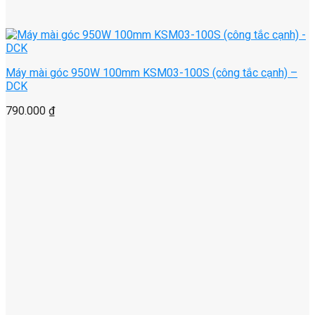
Máy mài góc 950W 100mm KSM03-100S (công tắc cạnh) –
DCK
790.000
₫