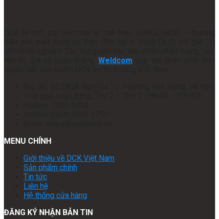
DCK là một cải tiến mới từ nhà máy DONGCHENG - thương
hiệu sản xuất dụng cụ điện cầm tay ở Trung Quốc với gần 30
năm kinh nghiệm. Tập trung vào các sản phẩm chất lượng cao,
bền bỉ, giá cả phải chăng.
Weldcom
hợp tác phân phối độc
quyền các sản phẩm DCK tại thị trường Việt Nam
Địa chỉ: Số 285A Ngô Gia Tự, Phường Việt Hưng, Hà Nội
Thời gian hoạt động: Thứ 2 – Thứ 7 (08h00 – 17h00)
Hotline: 1900 9410
Hotline: (024) 3552 2752
Email: sales@weldcom.vn
MENU CHÍNH
Giới thiệu về DCK Việt Nam
Sản phẩm chính
Tin tức
Liên hệ
Hệ thống cửa hàng
ĐĂNG KÝ NHẬN BẢN TIN