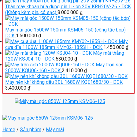
Thân máy khoan búa dùng pin Li-ion 20V KRH20V-26 - DCK
(Không kèm pin, có sạc)
8.000.000
₫
Máy mài góc 1500W 150mm KSM05-150 (công tắc bóp) -
DCK
1.500.000
₫
Máy
cưa đĩa 1100W 185mm KMY02-185SH - DCK
1.450.000
₫
Máy mài thẳng
120W KSJ04-10 - DCK
630.000
₫
Máy trộn sơn
2000W KQU06-160 - DCK
2.410.000
₫
Máy nén khí không dầu 30L 1680W KQE1680/30 - DCK
3.400.000
₫
Home
/
Sản phẩm
/
Máy mài