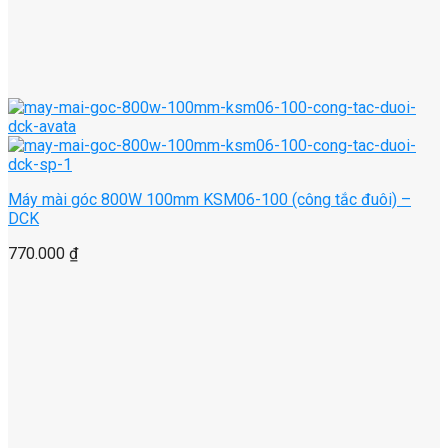
Máy mài góc 800W 100mm KSM06-100 (công tắc đuôi) –
DCK
770.000
₫