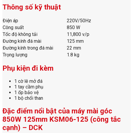
Thông số kỹ thuật
Điện áp
220V/50Hz
Công suất
850 W
Tốc độ không tải
11,800 v/p
Đường kính đá mài
125 mm
Đường kính trong đá mài
22 mm
Trọng lượng
1.8 kg
Phụ kiện đi kèm
1 cờ lê mở đá
1 tay cầm phụ
1 ốp bảo vệ
1 bộ chổi than
Đặc điểm nổi bật của máy mài góc
850W 125mm KSM06-125 (công tắc
cạnh) – DCK