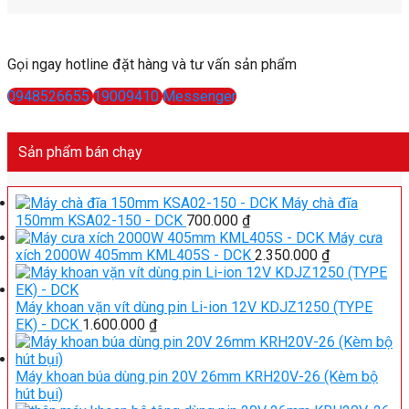
Gọi ngay hotline đặt hàng và tư vấn sản phẩm
0948526655
19009410
Messenger
Sản phẩm bán chạy
Máy chà đĩa
150mm KSA02-150 - DCK
700.000
₫
Máy cưa
xích 2000W 405mm KML405S - DCK
2.350.000
₫
Máy khoan vặn vít dùng pin Li-ion 12V KDJZ1250 (TYPE
EK) - DCK
1.600.000
₫
Máy khoan búa dùng pin 20V 26mm KRH20V-26 (Kèm bộ
hút bụi)