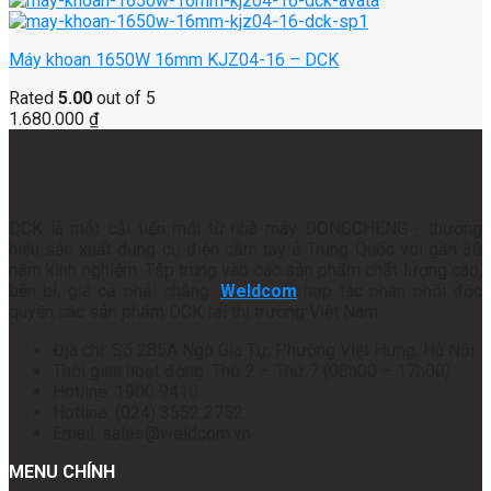
Máy khoan 1650W 16mm KJZ04-16 – DCK
Rated
5.00
out of 5
1.680.000
₫
DCK là một cải tiến mới từ nhà máy DONGCHENG - thương
hiệu sản xuất dụng cụ điện cầm tay ở Trung Quốc với gần 30
năm kinh nghiệm. Tập trung vào các sản phẩm chất lượng cao,
bền bỉ, giá cả phải chăng.
Weldcom
hợp tác phân phối độc
quyền các sản phẩm DCK tại thị trường Việt Nam
Địa chỉ: Số 285A Ngô Gia Tự, Phường Việt Hưng, Hà Nội
Thời gian hoạt động: Thứ 2 – Thứ 7 (08h00 – 17h00)
Hotline: 1900 9410
Hotline: (024) 3552 2752
Email: sales@weldcom.vn
MENU CHÍNH