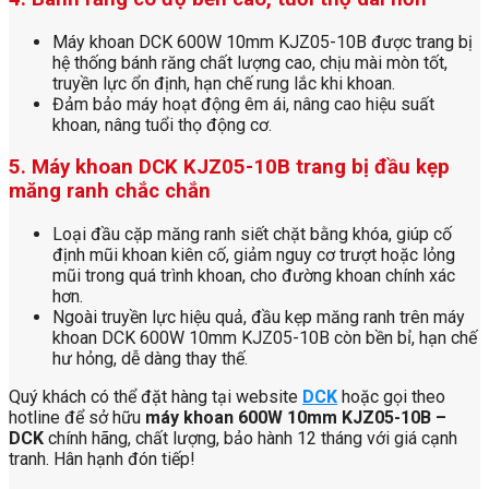
Máy khoan DCK 600W 10mm KJZ05-10B được trang bị
hệ thống bánh răng chất lượng cao, chịu mài mòn tốt,
truyền lực ổn định, hạn chế rung lắc khi khoan.
Đảm bảo máy hoạt động êm ái, nâng cao hiệu suất
khoan, nâng tuổi thọ động cơ.
5. Máy khoan DCK KJZ05-10B trang bị đầu kẹp
măng ranh chắc chắn
Loại đầu cặp măng ranh siết chặt bằng khóa, giúp cố
định mũi khoan kiên cố, giảm nguy cơ trượt hoặc lỏng
mũi trong quá trình khoan, cho đường khoan chính xác
hơn.
Ngoài truyền lực hiệu quả, đầu kẹp măng ranh trên máy
khoan DCK 600W 10mm KJZ05-10B còn bền bỉ, hạn chế
hư hỏng, dễ dàng thay thế.
Quý khách có thể đặt hàng tại website
DCK
hoặc gọi theo
hotline để sở hữu
máy khoan 600W 10mm KJZ05-10B –
DCK
chính hãng, chất lượng, bảo hành 12 tháng với giá cạnh
tranh. Hân hạnh đón tiếp!