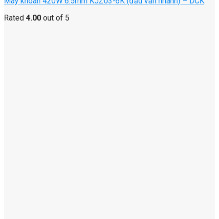
Máy khoan 420W 6.5mm KJZ03-6K (đầu vặn nhanh) – DCK
Rated
4.00
out of 5