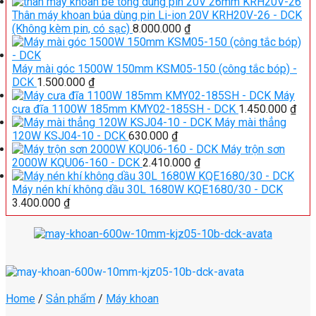
Thân máy khoan búa dùng pin Li-ion 20V KRH20V-26 - DCK
(Không kèm pin, có sạc)
8.000.000
₫
Máy mài góc 1500W 150mm KSM05-150 (công tắc bóp) -
DCK
1.500.000
₫
Máy
cưa đĩa 1100W 185mm KMY02-185SH - DCK
1.450.000
₫
Máy mài thẳng
120W KSJ04-10 - DCK
630.000
₫
Máy trộn sơn
2000W KQU06-160 - DCK
2.410.000
₫
Máy nén khí không dầu 30L 1680W KQE1680/30 - DCK
3.400.000
₫
Home
/
Sản phẩm
/
Máy khoan