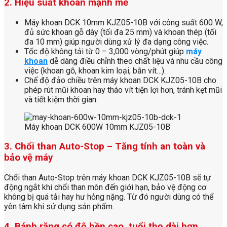
2. Hiệu suất khoan mạnh mẽ
Máy khoan DCK 10mm KJZ05-10B với công suất 600 W,
đủ sức khoan gỗ dày (tối đa 25 mm) và khoan thép (tối
đa 10 mm) giúp người dùng xử lý đa dạng công việc.
Tốc độ không tải từ 0 – 3,000 vòng/phút giúp
máy
khoan
dễ dàng điều chỉnh theo chất liệu và nhu cầu công
việc (khoan gỗ, khoan kim loại, bắn vít…).
Chế độ đảo chiều trên máy khoan DCK KJZ05-10B cho
phép rút mũi khoan hay tháo vít tiện lợi hơn, tránh kẹt mũi
và tiết kiệm thời gian.
Máy khoan DCK 600W 10mm KJZ05-10B
3. Chổi than Auto-Stop – Tăng tính an toàn và
bảo vệ máy
Chổi than Auto-Stop trên máy khoan DCK KJZ05-10B sẽ tự
động ngắt khi chổi than mòn đến giới hạn, bảo vệ động cơ
không bị quá tải hay hư hỏng nặng. Từ đó người dùng có thể
yên tâm khi sử dụng sản phẩm.
4. Bánh răng có độ bền cao, tuổi thọ dài hơn