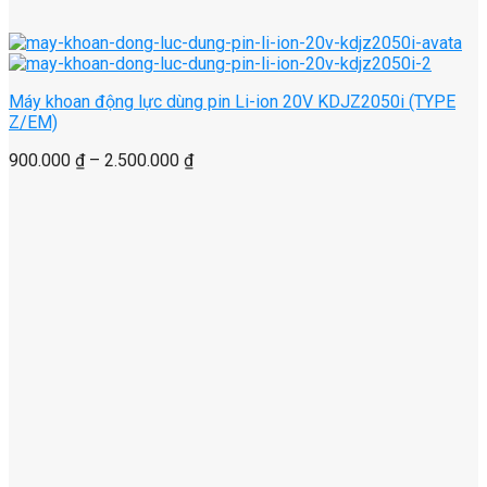
Máy khoan động lực dùng pin Li-ion 20V KDJZ2050i (TYPE
Z/EM)
900.000
₫
–
2.500.000
₫