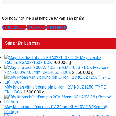
Gọi ngay hotline đặt hàng và tư vấn sản phẩm
0948526655
19009410
Messenger
Sản phẩm bán chạy
Máy chà đĩa
150mm KSA02-150 - DCK
700.000
₫
Máy cưa
xích 2000W 405mm KML405S - DCK
2.350.000
₫
Máy khoan vặn vít dùng pin Li-ion 12V KDJZ1250 (TYPE
EK) - DCK
1.600.000
₫
Máy khoan búa dùng pin 20V 26mm KRH20V-26 (Kèm bộ
hút bụi)