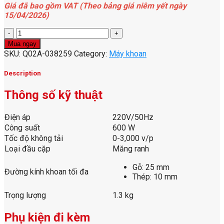
Giá đã bao gồm VAT (Theo bảng giá niêm yết ngày
15/04/2026)
Máy
khoan
Mua ngay
600W
SKU:
Q02A-038259
Category:
Máy khoan
10mm
KJZ05-
Description
10B
-
Thông số kỹ thuật
DCK
quantity
Điện áp
220V/50Hz
Công suất
600 W
Tốc độ không tải
0-3,000 v/p
Loại đầu cặp
Măng ranh
Gỗ: 25 mm
Đường kính khoan tối đa
Thép: 10 mm
Trọng lượng
1.3 kg
Phụ kiện đi kèm