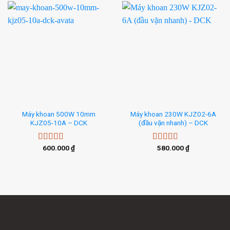
Máy khoan 500W 10mm
Máy khoan 230W KJZ02-6A
KJZ05-10A – DCK
(đầu vặn nhanh) – DCK
600.000
₫
580.000
₫
Rated
5.00
Rated
5.00
out of 5
out of 5