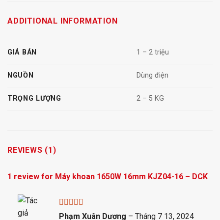
ADDITIONAL INFORMATION
GIÁ BÁN
1 – 2 triệu
NGUỒN
Dùng điện
TRỌNG LƯỢNG
2 – 5 KG
REVIEWS (1)
1 review for
Máy khoan 1650W 16mm KJZ04-16 – DCK
Rated
5
out
Phạm Xuân Dương
–
Tháng 7 13, 2024