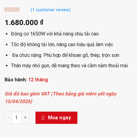
(
1
customer review)
Rated
1
5.00
1.680.000
₫
out of 5
based on
customer
Động cơ 1650W với khả năng chịu tải cao
rating
Tốc độ không tải lớn, nâng cao hiệu quả làm việc
Đa chức năng: Phù hợp để khoan gỗ, thép, trộn sơn
Thân máy nhỏ gọn, dễ mang theo và cầm nắm thoải mái
Bảo hành:
12 tháng
Giá đã bao gồm VAT (Theo bảng giá niêm yết ngày
15/04/2026)
Máy khoan 1650W 16mm KJZ04-16 - DCK quantity
Mua ngay