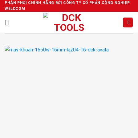
Skip
PHÂN PHỐI CHÍNH HÃNG BỞI CÔNG TY CỔ PHẨN CÔNG NGHIỆP
WELDCOM
to
content