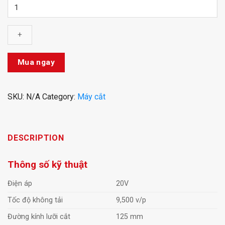
Máy
cắt
gạch
dùng
pin
Li-
Mua ngay
ion
20V
KDZE125
SKU:
N/A
Category:
Máy cắt
(TYPE
Z/FK)
- DCK
DESCRIPTION
quantity
Thông số kỹ thuật
Điện áp
20V
Tốc độ không tải
9,500 v/p
Đường kính lưỡi cắt
125 mm