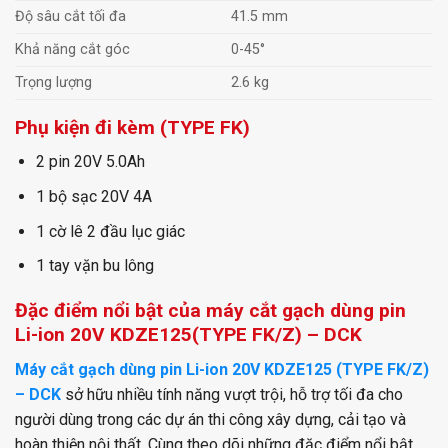
Độ sâu cắt tối đa
41.5 mm
Khả năng cắt góc
0-45°
Trọng lượng
2.6 kg
Phụ kiện đi kèm (TYPE FK)
2 pin 20V 5.0Ah
1 bộ sạc 20V 4A
1 cờ lê 2 đầu lục giác
1 tay vặn bu lông
Đặc điểm nổi bật của máy cắt gạch dùng pin
Li-ion 20V KDZE125(TYPE FK/Z) – DCK
Máy cắt gạch dùng pin Li-ion 20V KDZE125 (TYPE FK/Z)
– DCK
sở hữu nhiều tính năng vượt trội, hỗ trợ tối đa cho
người dùng trong các dự án thi công xây dựng, cải tạo và
hoàn thiện nội thất. Cùng theo dõi những đặc điểm nổi bật