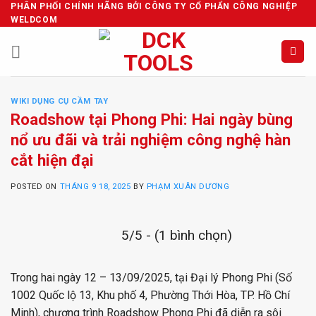
Skip
PHÂN PHỐI CHÍNH HÃNG BỞI CÔNG TY CỔ PHẨN CÔNG NGHIỆP
WELDCOM
to
content
WIKI DỤNG CỤ CẦM TAY
Roadshow tại Phong Phi: Hai ngày bùng
nổ ưu đãi và trải nghiệm công nghệ hàn
cắt hiện đại
POSTED ON
THÁNG 9 18, 2025
BY
PHẠM XUÂN DƯƠNG
5/5 - (1 bình chọn)
Trong hai ngày 12 – 13/09/2025, tại Đại lý Phong Phi (Số
1002 Quốc lộ 13, Khu phố 4, Phường Thới Hòa, TP. Hồ Chí
Minh), chương trình Roadshow Phong Phi đã diễn ra sôi