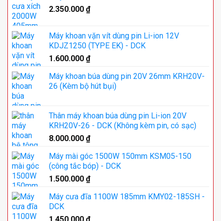
2.350.000
₫
Máy khoan vặn vít dùng pin Li-ion 12V
KDJZ1250 (TYPE EK) - DCK
1.600.000
₫
Máy khoan búa dùng pin 20V 26mm KRH20V-
26 (Kèm bộ hút bụi)
Thân máy khoan búa dùng pin Li-ion 20V
KRH20V-26 - DCK (Không kèm pin, có sạc)
8.000.000
₫
Máy mài góc 1500W 150mm KSM05-150
(công tắc bóp) - DCK
1.500.000
₫
Máy cưa đĩa 1100W 185mm KMY02-185SH -
DCK
1.450.000
₫