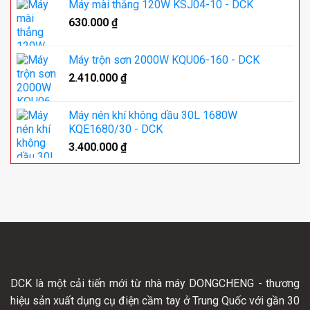
Máy mài thẳng 120W KSJ04-10 - DCK
630.000
₫
Máy trộn sơn 2000W KQU06-160 - DCK
2.410.000
₫
Máy nén khí không dầu 30L 1680W
KQE1680/30 - DCK
3.400.000
₫
DCK là một cải tiến mới từ nhà máy DONGCHENG - thương
hiệu sản xuất dụng cụ điện cầm tay ở Trung Quốc với gần 30