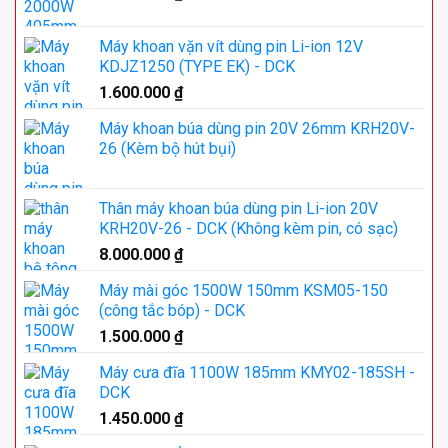
Máy khoan vặn vít dùng pin Li-ion 12V
KDJZ1250 (TYPE EK) - DCK
1.600.000
₫
Máy khoan búa dùng pin 20V 26mm KRH20V-
26 (Kèm bộ hút bụi)
Thân máy khoan búa dùng pin Li-ion 20V
KRH20V-26 - DCK (Không kèm pin, có sạc)
8.000.000
₫
Máy mài góc 1500W 150mm KSM05-150
(công tắc bóp) - DCK
1.500.000
₫
Máy cưa đĩa 1100W 185mm KMY02-185SH -
DCK
1.450.000
₫