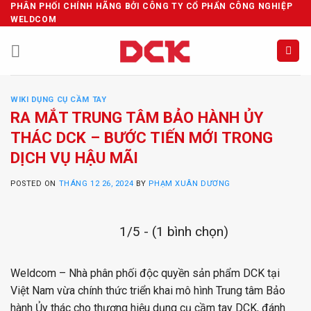
Skip
PHÂN PHỐI CHÍNH HÃNG BỞI CÔNG TY CỔ PHẨN CÔNG NGHIỆP
WELDCOM
to
content
WIKI DỤNG CỤ CẦM TAY
RA MẮT TRUNG TÂM BẢO HÀNH ỦY
THÁC DCK – BƯỚC TIẾN MỚI TRONG
DỊCH VỤ HẬU MÃI
POSTED ON
THÁNG 12 26, 2024
BY
PHẠM XUÂN DƯƠNG
1/5 - (1 bình chọn)
Weldcom – Nhà phân phối độc quyền sản phẩm DCK tại
Việt Nam vừa chính thức triển khai mô hình Trung tâm Bảo
hành Ủy thác cho thương hiệu dụng cụ cầm tay DCK, đánh