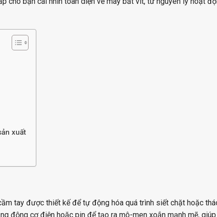
ấp cho bạn cái nhìn toàn diện về máy bắt vít, từ nguyên lý hoạt đ
sản xuất
ện cầm tay được thiết kế để tự động hóa quá trình siết chặt hoặc th
sử dụng động cơ điện hoặc pin để tạo ra mô-men xoắn mạnh mẽ, giú