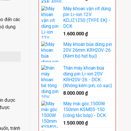
Máy khoan vặn vít dùng
pin Li-ion 12V
cho đến các
KDJZ1250 (TYPE EK) -
DCK
 bộ dụng
1.600.000
₫
Máy khoan búa dùng pin
20V 26mm KRH20V-26
(Kèm bộ hút bụi)
Thân máy khoan búa
dùng pin Li-ion 20V
KRH20V-26 - DCK
(Không kèm pin, có sạc)
8.000.000
₫
iện được
Máy mài góc 1500W
 được
150mm KSM05-150
(công tắc bóp) - DCK
1.500.000
₫
uốn, tránh