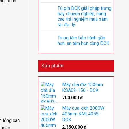
ộng, phân
Tủ pin DCK giải pháp trưng
bày chuyên nghiệp, nâng
cao trải nghiệm mua sắm
tại đại lý
Trung tâm bảo hành gần
hơn, an tâm hơn cùng DCK
Sản phẩm
Máy chà đĩa 150mm
KSA02-150 - DCK
700.000
₫
Máy cưa xích 2000W
405mm KML405S -
DCK
áo lỏng các
2.350.000
₫
p hoàn