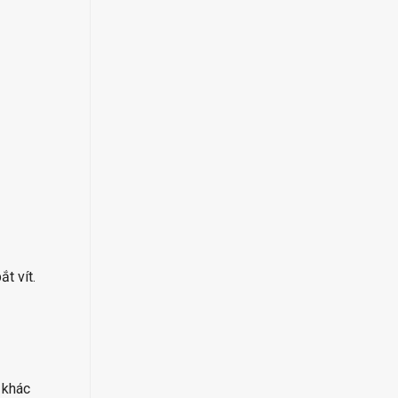
t vít.
u khác