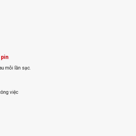
 pin
au mỗi lần sạc.
công việc