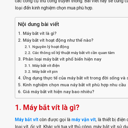
các công cụ thủ công truyền thống. Bài viết này sẽ cung c
loại đến kinh nghiệm chọn mua phù hợp.
Nội dung bài viết
1. Máy bắt vít là gì?
2. Máy bắt vít hoạt động như thế nào?
2.1. Nguyên lý hoạt động
2.2. Các thông số kỹ thuật máy bắt vít cần quan tâm
3. Phân loại máy bắt vít phổ biến hiện nay
3.1. Máy bắt vít điện
3.2. Máy bắt vít pin
4. Ứng dụng thực tế của máy bắt vít trong đời sống và 
5. Kinh nghiệm chọn mua náy bắt vít phù hợp nhu cầu
6. Giá máy bắt vít hiện nay bao nhiêu?
1. Máy bắt vít là gì?
Máy bắt vít
còn được gọi là
máy vặn vít
, là thiết bị đi
loại vít, ốc vít. Khác với tua vít thủ công, máy bắt vít 