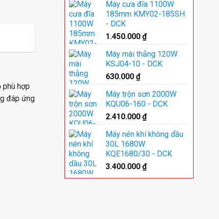
Máy cưa đĩa 1100W
185mm KMY02-185SH
- DCK
1.450.000
₫
Máy mài thẳng 120W
KSJ04-10 - DCK
630.000
₫
ộ phù hợp
Máy trộn sơn 2000W
ông đáp ứng
KQU06-160 - DCK
2.410.000
₫
Máy nén khí không dầu
30L 1680W
KQE1680/30 - DCK
3.400.000
₫