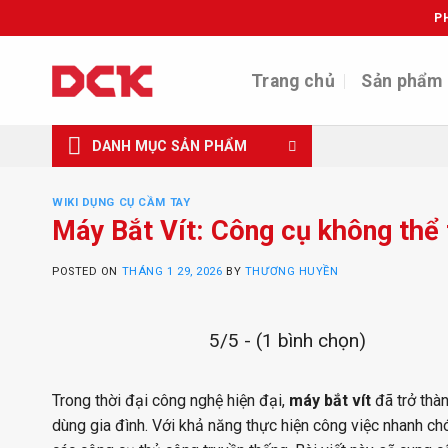
Skip
P
to
content
Trang chủ
Sản phẩm
DANH MỤC SẢN PHẨM
WIKI DỤNG CỤ CẦM TAY
Máy Bắt Vít: Công cụ không thể t
POSTED ON
THÁNG 1 29, 2026
BY
THƯƠNG HUYỀN
5/5 - (1 bình chọn)
Trong thời đại công nghệ hiện đại,
máy bắt vít
đã trở thà
dùng gia đình. Với khả năng thực hiện công việc nhanh chó