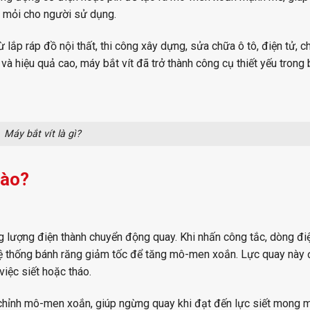
t mỏi cho người sử dụng.
ừ lắp ráp đồ nội thất, thi công xây dựng, sửa chữa ô tô, điện tử, 
và hiệu quả cao, máy bắt vít đã trở thành công cụ thiết yếu trong
Máy bắt vít là gì?
nào?
g lượng điện thành chuyển động quay. Khi nhấn công tắc, dòng đ
hệ thống bánh răng giảm tốc để tăng mô-men xoắn. Lực quay này
việc siết hoặc tháo.
u chỉnh mô-men xoắn, giúp ngừng quay khi đạt đến lực siết mong m