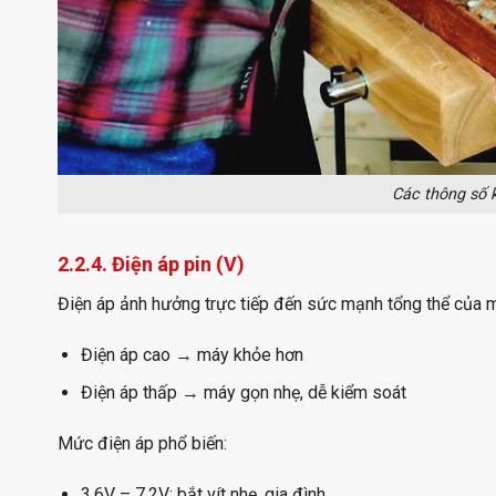
Các thông số 
2.2.4. Điện áp pin (V)
Điện áp ảnh hưởng trực tiếp đến sức mạnh tổng thể của m
Điện áp cao → máy khỏe hơn
Điện áp thấp → máy gọn nhẹ, dễ kiểm soát
Mức điện áp phổ biến:
3.6V – 7.2V: bắt vít nhẹ, gia đình