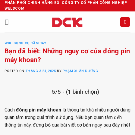
Skip
PHÂN PHỐI CHÍNH HÃNG BỞI CÔNG TY CỔ PHẨN CÔNG NGHIỆP
WELDCOM
to
content
WIKI DỤNG CỤ CẦM TAY
Bạn đã biết: Những nguy cơ của đóng pin
máy khoan?
POSTED ON
THÁNG 3 24, 2025
BY
PHẠM XUÂN DƯƠNG
5/5 - (1 bình chọn)
Cách
đóng pin máy khoan
là thông tin khá nhiều người dùng
quan tâm trong quá trình sử dụng. Nếu bạn quan tâm đến
thông tin này, đừng bỏ qua bài viết cơ bản ngay sau đây nhé!