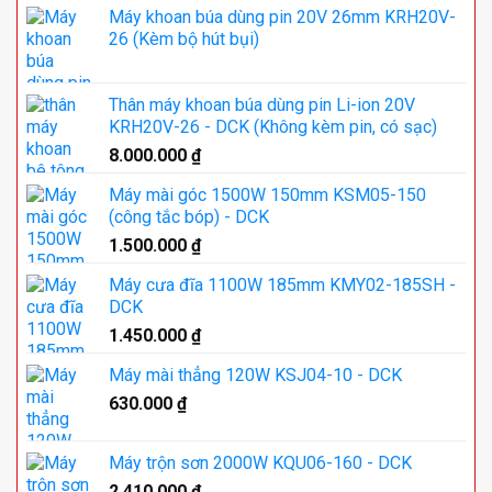
Máy khoan búa dùng pin 20V 26mm KRH20V-
26 (Kèm bộ hút bụi)
Thân máy khoan búa dùng pin Li-ion 20V
KRH20V-26 - DCK (Không kèm pin, có sạc)
8.000.000
₫
Máy mài góc 1500W 150mm KSM05-150
(công tắc bóp) - DCK
1.500.000
₫
Máy cưa đĩa 1100W 185mm KMY02-185SH -
DCK
1.450.000
₫
Máy mài thẳng 120W KSJ04-10 - DCK
630.000
₫
Máy trộn sơn 2000W KQU06-160 - DCK
2.410.000
₫