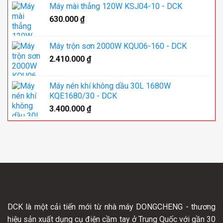
Máy mài thẳng 120W KSJ04-10 - DCK
630.000
₫
Máy trộn sơn 2000W KQU06-160 - DCK
2.410.000
₫
Máy nén khí không dầu 30L 1680W
KQE1680/30 - DCK
3.400.000
₫
DCK là một cải tiến mới từ nhà máy DONGCHENG - thương
hiệu sản xuất dụng cụ điện cầm tay ở Trung Quốc với gần 30