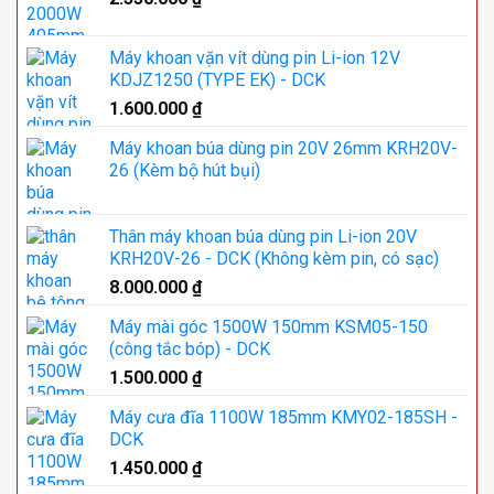
Máy khoan vặn vít dùng pin Li-ion 12V
KDJZ1250 (TYPE EK) - DCK
1.600.000
₫
Máy khoan búa dùng pin 20V 26mm KRH20V-
26 (Kèm bộ hút bụi)
Thân máy khoan búa dùng pin Li-ion 20V
KRH20V-26 - DCK (Không kèm pin, có sạc)
8.000.000
₫
Máy mài góc 1500W 150mm KSM05-150
(công tắc bóp) - DCK
1.500.000
₫
Máy cưa đĩa 1100W 185mm KMY02-185SH -
DCK
1.450.000
₫